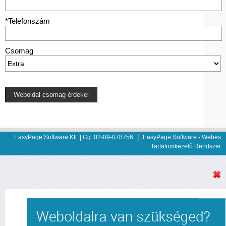
*Telefonszám
Csomag
Weboldal csomag érdekel
|
EasyPage Software Kft. | Cg. 02-09-078756
EasyPage Software -
Webes
Tartalomkezelő Rendszer